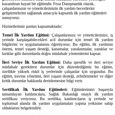
kazandıran hayati bir eğitimdir. Feza Danışmanlık olarak,
çalışanlarınızın ve yöneticilerinizin ilk yardım becerilerini
geliştirmelerini sağlamak amacıyla kapsamlı ilk yardım eğitimleri
sunuyoruz.
Hizmetlerimiz şunları kapsamaktadır:
Temel İlk Yardım Eğitimi:
Çalışanlarınıza ve yöneticilerinize, iş
yerinde karşılaşabilecekleri acil durumlar için temel ilk yardım
bilgilerini ve uygulamalarını öğretiyoruz. Bu eğitim, ilk yardımın
önemi, temel yaşam desteği, kanamalar, yaralanmalar, yanıklar ve
kırıklar gibi durumlarda doğru müdahale yöntemlerini kapsar.
İleri Seviye İlk Yardım Eğitimi:
Daha spesifik ve ileri seviye
müdahale gerektiren durumlar için düzenlediğimiz bu eğitim,
özellikle yüksek riskli iş yerlerinde çalışanlar için uygundur. Bu
eğitim, travma yönetimi, ileri yaşam desteği, zehirlenmeler ve diğer
kritik durumlar hakkında derinlemesine bilgi verir.
Sertifikalı İlk Yardım Eğitimleri:
Eğitimlerimizi başarıyla
tamamlayan katılımcılara, Sağlık Bakanlığı onaylı ilk yardım
sertifikası veriyoruz. Bu sertifika, katılımcıların iş yerinde ve
toplumsal alanda ilk yardım uygulamaları yapma yetkisine sahip
olduklarını belgelendirir.