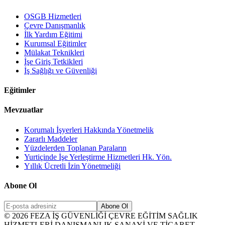
OSGB Hizmetleri
Çevre Danışmanlık
İlk Yardım Eğitimi
Kurumsal Eğitimler
Mülakat Teknikleri
İşe Giriş Tetkikleri
İş Sağlığı ve Güvenliği
Eğitimler
Mevzuatlar
Korumalı İşyerleri Hakkında Yönetmelik
Zararlı Maddeler
Yüzdelerden Toplanan Paraların
Yurtiçinde İşe Yerleştirme Hizmetleri Hk. Yön.
Yıllık Ücretli İzin Yönetmeliği
Abone Ol
Abone Ol
©
2026
FEZA İŞ GÜVENLİĞİ ÇEVRE EĞİTİM SAĞLIK
HİZMETLERİ DANIŞMANLIK SANAYİ VE TİCARET