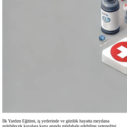
İlk Yardım Eğitimi, iş yerlerinde ve günlük hayatta meydana
gelebilecek kazalara karşı anında müdahale edebilme yeteneğini