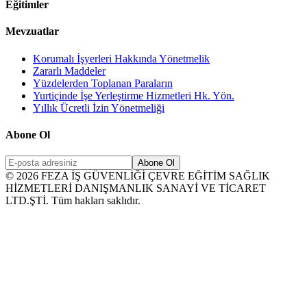
Eğitimler
Mevzuatlar
Korumalı İşyerleri Hakkında Yönetmelik
Zararlı Maddeler
Yüzdelerden Toplanan Paraların
Yurtiçinde İşe Yerleştirme Hizmetleri Hk. Yön.
Yıllık Ücretli İzin Yönetmeliği
Abone Ol
Abone Ol
©
2026
FEZA İŞ GÜVENLİĞİ ÇEVRE EĞİTİM SAĞLIK
HİZMETLERİ DANIŞMANLIK SANAYİ VE TİCARET
LTD.ŞTİ. Tüm hakları saklıdır.