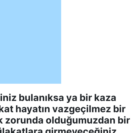
hniniz bulanıksa ya bir kaza
akat hayatın vazgeçilmez bir
mak zorunda olduğumuzdan bir
ülakatlara girmeyeceğiniz