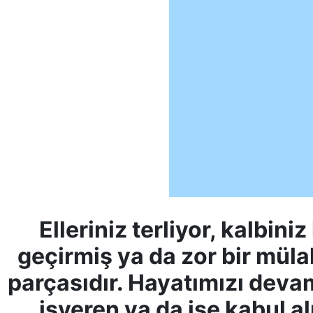
Elleriniz terliyor, kalbini
geçirmiş ya da zor bir müla
parçasıdır. Hayatımızı deva
işveren ya da işe kabul 