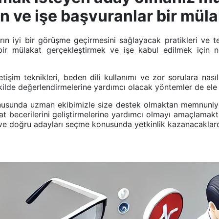
 ve işe başvuranlar bir mülak
arın iyi bir görüşme geçirmesini sağlayacak pratikleri ve
i bir mülakat gerçekleştirmek ve işe kabul edilmek için 
iletişim teknikleri, beden dili kullanımı ve zor sorulara nası
şekilde değerlendirmelerine yardımcı olacak yöntemler de ele 
konusunda uzman ekibimizle size destek olmaktan memnuniyet
 becerilerini geliştirmelerine yardımcı olmayı amaçlamaktad
k ve doğru adayları seçme konusunda yetkinlik kazanacaklard