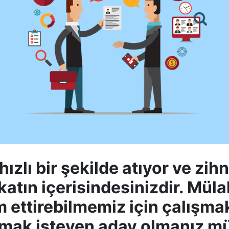
z hızlı bir şekilde atıyor ve zi
katın içerisindesinizdir. Mül
m ettirebilmemiz için çalış
almak isteyen aday olmanız m