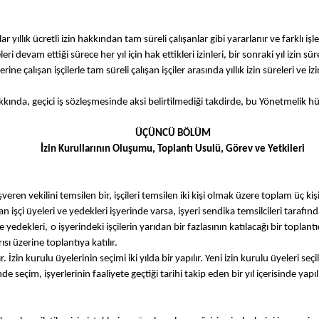
ar yıllık ücretli izin hakkından tam süreli çalışanlar gibi yararlanır ve farklı i
eri devam ettiği sürece her yıl için hak ettikleri izinleri, bir sonraki yıl izin s
ne çalışan işçilerle tam süreli çalışan işçiler arasında yıllık izin süreleri ve 
nleri hakkında, geçici iş sözleşmesinde aksi belirtilmediği takdirde, bu Yönetmelik
ÜÇÜNCÜ BÖLÜM
İzin Kurullarının Oluşumu, Toplantı Usulü, Görev ve Yetkileri
şveren vekilini temsilen bir, işçileri temsilen iki kişi olmak üzere toplam üç ki
işçi üyeleri ve yedekleri işyerinde varsa, işyeri sendika temsilcileri tarafında
 yedekleri, o işyerindeki işçilerin yarıdan bir fazlasının katılacağı bir toplantı
sı üzerine toplantıya katılır.
zin kurulu üyelerinin seçimi iki yılda bir yapılır. Yeni izin kurulu üyeleri se
eçim, işyerlerinin faaliyete geçtiği tarihi takip eden bir yıl içerisinde yapılı