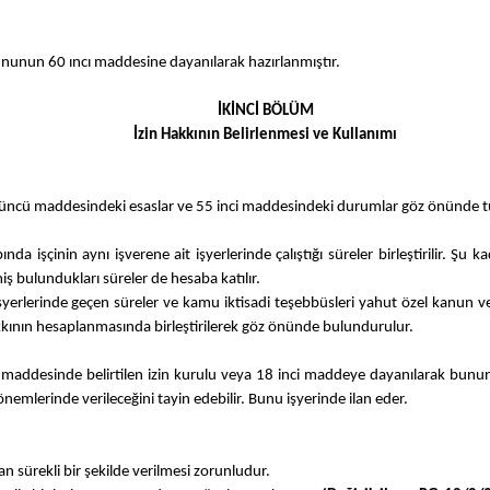
ununun 60 ıncı maddesine dayanılarak hazırlanmıştır.
İKİNCİ BÖLÜM
İzin Hakkının Belirlenmesi ve Kullanımı
üncü maddesindeki esaslar ve 55 inci maddesindeki durumlar göz önünde tutul
ında işçinin aynı işverene ait işyerlerinde çalıştığı süreler birleştirilir. 
iş bulundukları süreler de hesaba katılır.
rin işyerlerinde geçen süreler ve kamu iktisadi teşebbüsleri yahut özel kanu
n hakkının hesaplanmasında birleştirilerek göz önünde bulundurulur.
i maddesinde belirtilen izin kurulu veya 18 inci maddeye dayanılarak bunun 
 dönemlerinde verileceğini tayin edebilir. Bunu işyerinde ilan eder.
n sürekli bir şekilde verilmesi zorunludur.