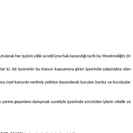
arak her işçinin yıllık ücretli izne hak kazandığı tarih bu Yönetmeliğin 20
Şu kadar ki, bir işverenin bu Kanun kapsamına giren işyerinde çalışmakta olan
n veya özel kanunla verilmiş yetkiye dayanılarak kurulan banka ve kuruluşlar
yerine geçenlere danışmak suretiyle işyerinde yürütülen işlerin nitelik ve