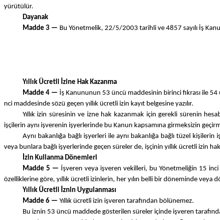
yürütülür.
Dayanak
Madde 3 —
Bu Yönetmelik, 22/5/2003 tarihli ve 4857 sayılı İş Kan
Yıllık Ücretli İzine Hak Kazanma
Madde 4 —
İş Kanununun 53 üncü maddesinin birinci fıkrası ile 54 
nci maddesinde sözü geçen yıllık ücretli izin kayıt belgesine yazılır.
Yıllık izin süresinin ve izne hak kazanmak için gerekli sürenin hesab
işçilerin aynı işverenin işyerlerinde bu Kanun kapsamına girmeksizin geçirm
Aynı bakanlığa bağlı işyerleri ile aynı bakanlığa bağlı tüzel kişile
veya bunlara bağlı işyerlerinde geçen süreler de, işçinin yıllık ücretli izi
İzin Kullanma Dönemleri
Madde 5 —
İşveren veya işveren vekilleri, bu Yönetmeliğin 15 inc
özelliklerine göre, yıllık ücretli izinlerin, her yılın belli bir döneminde veya
Yıllık Ücretli İznin Uygulanması
Madde 6 —
Yıllık ücretli izin işveren tarafından bölünemez.
Bu iznin 53 üncü maddede gösterilen süreler içinde işveren tarafında