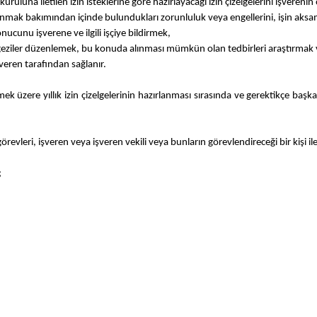
n kuruluna iletilen izin isteklerine göre hazırlayacağı izin çizelgelerini işvere
e kullanmak bakımından içinde bulundukları zorunluluk veya engellerini, işin 
k sonucunu işverene ve ilgili işçiye bildirmek,
r ve geziler düzenlemek, bu konuda alınması mümkün olan tedbirleri araştırmak
şveren tarafından sağlanır.
 üzere yıllık izin çizelgelerinin hazırlanması sırasında ve gerektikçe başkanın
revleri, işveren veya işveren vekili veya bunların görevlendireceği bir kişi ile i
;