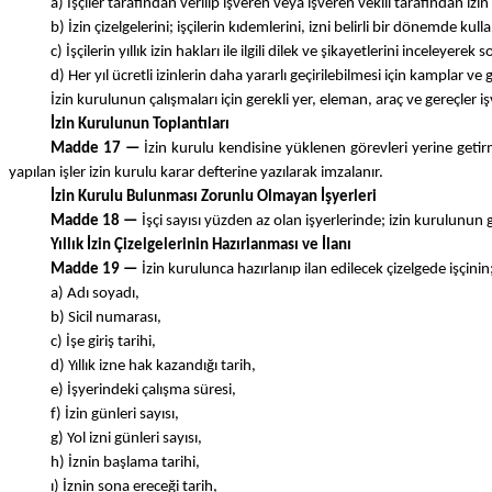
a) İşçiler tarafından verilip işveren veya işveren vekili tarafından izi
b) İzin çizelgelerini; işçilerin kıdemlerini, izni belirli bir dönemd
c) İşçilerin yıllık izin hakları ile ilgili dilek ve şikayetlerini inceleyere
d) Her yıl ücretli izinlerin daha yararlı geçirilebilmesi için kampla
İzin kurulunun çalışmaları için gerekli yer, eleman, araç ve gereçler i
İzin Kurulunun Toplantıları
Madde 17 —
İzin kurulu kendisine yüklenen görevleri yerine getirmek
yapılan işler izin kurulu karar defterine yazılarak imzalanır.
İzin Kurulu Bulunması Zorunlu Olmayan İşyerleri
Madde 18 —
İşçi sayısı yüzden az olan işyerlerinde; izin kurulunun gö
Yıllık İzin Çizelgelerinin Hazırlanması ve İlanı
Madde 19 —
İzin kurulunca hazırlanıp ilan edilecek çizelgede işçinin
a) Adı soyadı,
b) Sicil numarası,
c) İşe giriş tarihi,
d) Yıllık izne hak kazandığı tarih,
e) İşyerindeki çalışma süresi,
f) İzin günleri sayısı,
g) Yol izni günleri sayısı,
h) İznin başlama tarihi,
ı) İznin sona ereceği tarih,