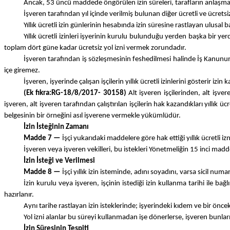
Ancak, 53 üncü maddede öngörülen izin süreleri, tarafların anlaşm
İşveren tarafından yıl içinde verilmiş bulunan diğer ücretli ve ücretsi
Yıllık ücretli izin günlerinin hesabında izin süresine rastlayan ulusal b
Yıllık ücretli izinleri işyerinin kurulu bulunduğu yerden başka bir 
toplam dört güne kadar ücretsiz yol izni vermek zorundadır.
İşveren tarafından iş sözleşmesinin feshedilmesi halinde İş Kanununun 1
içe giremez.
İşveren, işyerinde çalışan işçilerin yıllık ücretli izinlerini gösterir izi
(Ek fıkra:RG-18/8/2017- 30158)
Alt işveren işçilerinden, alt işver
işveren, alt işveren tarafından çalıştırılan işçilerin hak kazandıkları yıllık ü
belgesinin bir örneğini asıl işverene vermekle yükümlüdür.
İzin İsteğinin Zamanı
Madde 7 —
İşçi yukarıdaki maddelere göre hak ettiği yıllık ücretli iz
İşveren veya işveren vekilleri, bu istekleri Yönetmeliğin 15 inci madd
İzin İsteği ve Verilmesi
Madde 8 —
İşçi yıllık izin isteminde, adını soyadını, varsa sicil numa
İzin kurulu veya işveren, işçinin istediği izin kullanma tarihi ile b
hazırlanır.
Aynı tarihe rastlayan izin isteklerinde; işyerindeki kıdem ve bir önceki 
Yol izni alanlar bu süreyi kullanmadan işe dönerlerse, işveren bunlar
İzin Süresinin Tespiti