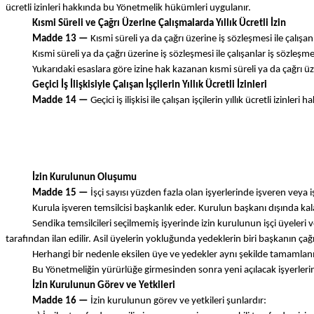
ücretli izinleri hakkında bu Yönetmelik hükümleri uygulanır.
Kısmi Süreli ve Çağrı Üzerine Çalışmalarda Yıllık Ücretli İzin
Madde 13 —
Kısmi süreli ya da çağrı üzerine iş sözleşmesi ile çalışanl
Kısmi süreli ya da çağrı üzerine iş sözleşmesi ile çalışanlar iş sözleşmel
Yukarıdaki esaslara göre izine hak kazanan kısmi süreli ya da çağrı üzeri
Geçici İş İlişkisiyle Çalışan İşçilerin Yıllık Ücretli İzinleri
Madde 14 —
Geçici iş ilişkisi ile çalışan işçilerin yıllık ücretli izi
İzin Kurulunun Oluşumu
Madde 15 —
İşçi sayısı yüzden fazla olan işyerlerinde işveren veya i
Kurula işveren temsilcisi başkanlık eder. Kurulun başkanı dışında kalan 
Sendika temsilcileri seçilmemiş işyerinde izin kurulunun işçi üyeleri ve
tarafından ilan edilir. Asil üyelerin yokluğunda yedeklerin biri başkanın çağrı
Herhangi bir nedenle eksilen üye ve yedekler aynı şekilde tamamlanır. İ
Bu Yönetmeliğin yürürlüğe girmesinden sonra yeni açılacak işyerlerinde s
İzin Kurulunun Görev ve Yetkileri
Madde 16 —
İzin kurulunun görev ve yetkileri şunlardır: