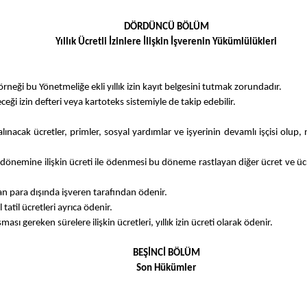
DÖRDÜNCÜ BÖLÜM
Yıllık Ücretli İzinlere İlişkin İşverenin Yükümlülükleri
 örneği bu Yönetmeliğe ekli yıllık izin kayıt belgesini tutmak zorundadır.
eği izin defteri veya kartoteks sistemiyle de takip edebilir.
ı alınacak ücretler, primler, sosyal yardımlar ve işyerinin devamlı işçisi ol
e izin dönemine ilişkin ücreti ile ödenmesi bu döneme rastlayan diğer ücret ve
n para dışında işveren tarafından ödenir.
 tatil ücretleri ayrıca ödenir.
ası gereken sürelere ilişkin ücretleri, yıllık izin ücreti olarak ödenir.
BEŞİNCİ BÖLÜM
Son Hükümler