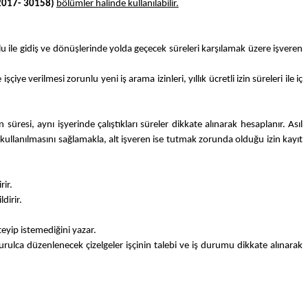
2017- 30158)
bölümler halinde kullanılabilir.
lu ile gidiş ve dönüşlerinde yolda geçecek süreleri karşılamak üzere işveren
 verilmesi zorunlu yeni iş arama izinleri, yıllık ücretli izin süreleri ile iç
n süresi, aynı işyerinde çalıştıkları süreler dikkate alınarak hesaplanır. Asıl
çinde kullanılmasını sağlamakla, alt işveren ise tutmak zorunda olduğu izin kayıt
rir.
dirir.
steyip istemediğini yazar.
kurulca düzenlenecek çizelgeler işçinin talebi ve iş durumu dikkate alınarak