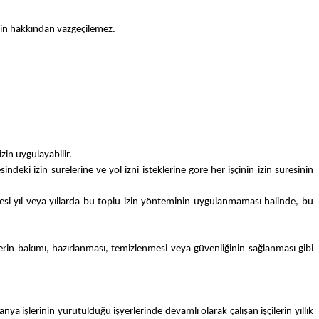
i izin hakkından vazgeçilemez.
zin uygulayabilir.
eki izin sürelerine ve yol izni isteklerine göre her işçinin izin süresinin
rtesi yıl veya yıllarda bu toplu izin yönteminin uygulanmaması halinde, bu
erin bakımı, hazırlanması, temizlenmesi veya güvenliğinin sağlanması gibi
şlerinin yürütüldüğü işyerlerinde devamlı olarak çalışan işçilerin yıllık