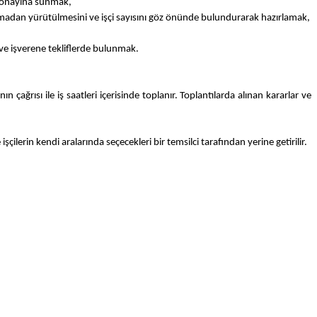
nin onayına sunmak,
aksamadan yürütülmesini ve işçi sayısını göz önünde bulundurarak hazırlamak,
 ve işverene tekliflerde bulunmak.
 çağrısı ile iş saatleri içerisinde toplanır. Toplantılarda alınan kararlar ve
şçilerin kendi aralarında seçecekleri bir temsilci tarafından yerine getirilir.