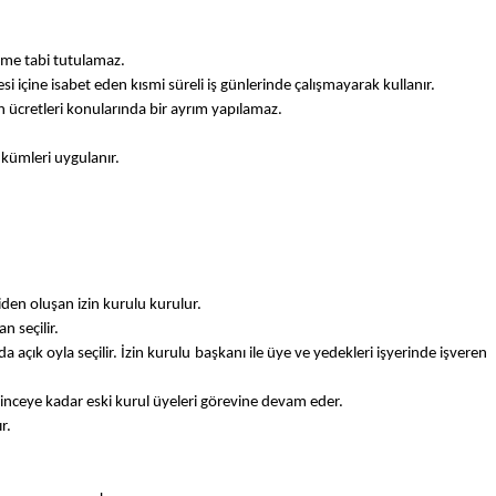
şleme tabi tutulamaz.
üresi içine isabet eden kısmi süreli iş günlerinde çalışmayarak kullanır.
izin ücretleri konularında bir ayrım yapılamaz.
 hükümleri uygulanır.
şiden oluşan izin kurulu kurulur.
n seçilir.
da açık oyla seçilir. İzin kurulu başkanı ile üye ve yedekleri işyerinde işveren
çilinceye kadar eski kurul üyeleri görevine devam eder.
r.