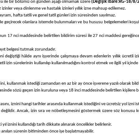
ası ile bir bölümü on günden aşağı olmamak üzere
(Değişik ibare:RG-18/8/
z izinler veya dinlenme ve hastalık izinleri yıllık izne mahsup edilemez.
ayram, hafta tatili ve genel tatil günleri izin süresinden sayılmaz.
yerde geçirecek olanlara istemde bulunmaları ve bu hususu belgelemeleri koşu
7 nci maddesinde belirtilen bildirim süresi ile 27 nci maddesi gereğince işçiye
n kayıt belgesi tutmak zorundadır.
eni değiştiği hâlde aynı işyerinde çalışmaya devam edenlerin yıllık ücretli izi
cretli izin sürelerinin kullanılıp kullanılmadığını kontrol etmek ve ilgili yıl i
nini, kullanmak istediği zamandan en az bir ay önce işverene yazılı olarak bildi
esinde sözü geçen izin kuruluna veya 18 inci maddesinde belirtilen kişilere bil
rasını, iznini hangi tarihler arasında kullanmak istediğini ve ücretsiz yol izni i
ağlı değildir. Ancak, izin sıra ve nöbetleşmesini göstermek üzere söz konusu 
yıl iznini kullandığı tarih dikkate alınarak öncelikler belirlenir.
ı anılan sürenin bitiminden önce işe başlatmayabilir.