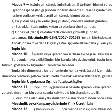
Madde 9 —
İşçinin izin süresi, iznini hak ettiği tarihteki hizmet sü
İşyerinde işe başladığı günden itibaren deneme süresi de içinde olmak üze
İşçilere verilecek yıllık ücretli izin süresi, hizmet süresi;
a) Bir yıldan beş yıla kadar (beş yıl dahil) olanlara ondört günden,
b) Beş yıldan fazla onbeş yıldan az olanlara yirmi günden,
c) Onbeş yıl (dahil) ve daha fazla olanlara yirmialtı günden,
az olamaz.
(Ek cümle:RG-18/8/2017- 30158)
Yer altı işlerinde çalış
Ancak, onsekiz ve daha küçük yaştaki işçilerle elli ve daha yukarı yaşta
Toplu İzin
Madde 10 —
İşveren veya işveren vekili Nisan ayı başı ile Ekim ayı 
Bu uygulamaya gidildiğinde, izin kurulu izin çizelgelerini, toplu iz
bitimini gösterecek biçimde düzenler ve ilan eder.
Toplu izin dönemleri, bu dönemlerde henüz yıllık ücretli izin hakkı
durumda olanların gelecek yıllık ücretli izne hak kazanacakları tarih, genel e
Toplu İzin Uygulaması Dışında Tutulacak İşçiler
Madde 11 —
Toplu izin uygulanması halinde işveren veya işveren 
zorunlu durumlar için yeter sayıda işçiyi toplu izin dışında tutabilir.
Bu durumda olanların yıllık izinleri toplu izin döneminden önce veya so
Mevsimlik veya Kampanya İşlerinde Yıllık Ücretli İzin
Madde 12 —
İş Kanununun 53 üncü maddesinin üçüncü fıkrasında sö