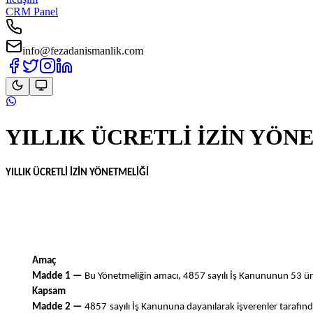
CRM Panel
info@fezadanismanlik.com
YILLIK ÜCRETLİ İZİN YÖN
YILLIK ÜCRETLİ İZİN YÖNETMELİĞİ
Amaç
Madde 1 —
Bu Yönetmeliğin amacı, 4857 sayılı İş Kanununun 53 üncü ma
Kapsam
Madde 2 —
4857 sayılı İş Kanununa dayanılarak işverenler tarafından