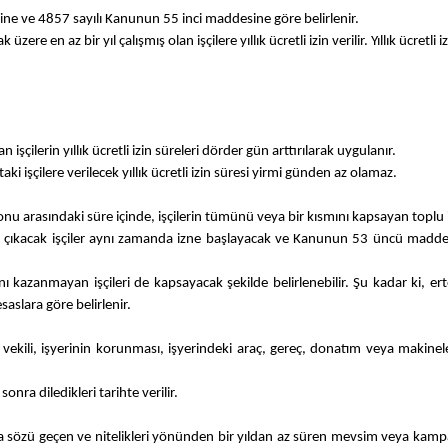
resine ve 4857 sayılı Kanunun 55 inci maddesine göre belirlenir.
re en az bir yıl çalışmış olan işçilere yıllık ücretli izin verilir. Yıllık ücretl
an işçilerin yıllık ücretli izin süreleri dörder gün arttırılarak uygulanır.
ki işçilere verilecek yıllık ücretli izin süresi yirmi günden az olamaz.
sonu arasındaki süre içinde, işçilerin tümünü veya bir kısmını kapsayan toplu i
ne çıkacak işçiler aynı zamanda izne başlayacak ve Kanunun 53 üncü maddesind
nı kazanmayan işçileri de kapsayacak şekilde belirlenebilir. Şu kadar ki, e
saslara göre belirlenir.
vekili, işyerinin korunması, işyerindeki araç, gereç, donatım veya makinel
nra diledikleri tarihte verilir.
zü geçen ve nitelikleri yönünden bir yıldan az süren mevsim veya kampanya i